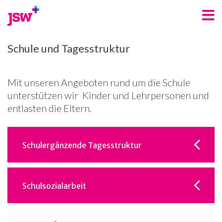
Angebote
Schule und Tagesstruktur
Bereiche
Mit unseren Angeboten rund um die Schule
Über uns
unterstützen wir Kinder und Lehrpersonen und
entlasten die Eltern.
Spenden
Freiwilligenarbeit
Schulergänzende Tagesstruktur
Kontakt
Jobs
Schulsozialarbeit
News
Newsletter