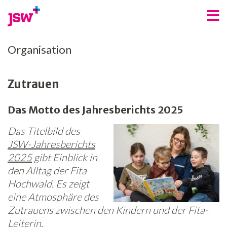
Angebote
Organisation
Bereiche
Zutrauen
Über uns
Das Motto des Jahresberichts 2025
Spenden
Das Titelbild des
Freiwilligenarbeit
JSW-Jahresberichts
2025
gibt Einblick in
Kontakt
den Alltag der Fita
Jobs
Hochwald. Es zeigt
eine Atmosphäre des
News
Zutrauens zwischen den Kindern und der Fita-
Leiterin.
Newsletter