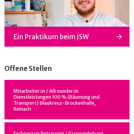
Ein Praktikum beim JSW
Offene Stellen
Mitarbeiter:in / Allrounder:in
Dienstleistungen 100 % (Räumung und
Transport) Blaukreuz-Brockenhalle,
Reinach
Fachperson Betreuung / Gruppenleitung