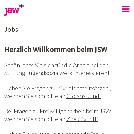
Angebote
Jobs
Bereiche
Herzlich Willkommen beim JSW
Über uns
Schön, dass Sie sich für die Arbeit bei der
Spenden
Stiftung Jugendsozialwerk interessieren!
Freiwilligenarbeit
Haben Sie Fragen zu Zivildiensteinsätzen ,
Kontakt
wenden Sie sich bitte an
Gioiana Jundt
.
Jobs
Bei Fragen zu Freiwilligenarbeit beim JSW,
wenden Sie sich bitte an
Zoé Civilotti
.
News
Newsletter