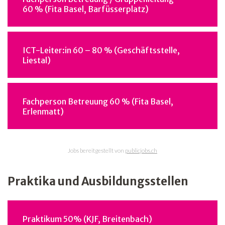
60 % (Fita Basel, Barfüsserplatz)
ICT-Leiter:in 60 – 80 % (Geschäftsstelle,
Liestal)
Fachperson Betreuung 60 % (Fita Basel,
Erlenmatt)
Jobs bereitgestellt von
publicjobs.ch
Praktika und Ausbildungsstellen
Praktikum 50% (KJF, Breitenbach)