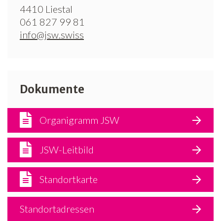
4410 Liestal
061 827 99 81
info@jsw.swiss
Dokumente
Organigramm JSW
JSW-Leitbild
Standortkarte
Standortadressen