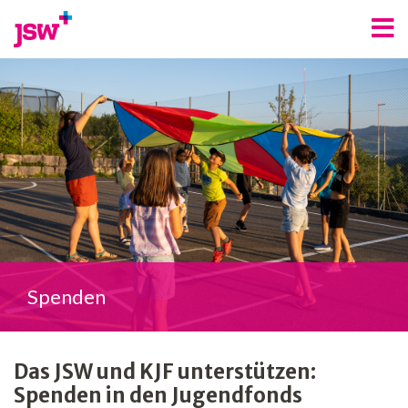
Angebote
Bereiche
Über uns
Spenden
Freiwilligenarbeit
Kontakt
Spenden
Jobs
News
Das JSW und KJF unterstützen:
Spenden in den Jugendfonds
Newsletter