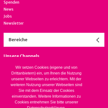
Spenden
News
Jobs
Newsletter
Bereiche
Unsere Channels
Wir setzen Cookies (eigene und von
Drittanbietern) ein, um Ihnen die Nutzung
Stiftung Jugendsozialwerk
unserer Webseiten zu erleichtern. Mit der
Blaues Kreuz BL
weiteren Nutzung unserer Webseiten sind
Rheinstrasse 20, 4410 Liestal
Sie mit dem Einsatz der Cookies
061 827 99 81
info@jsw.swiss
einverstanden. Weitere Informationen zu
Cookies entnehmen Sie bitte unserer
Impressum
Datenschutzerklärung.