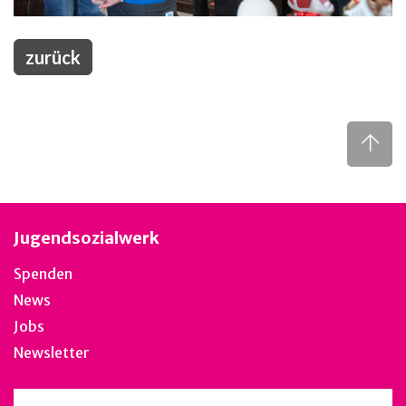
zurück
Jugendsozialwerk
Spenden
News
Jobs
Newsletter