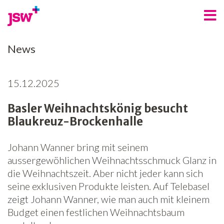
Angebote
News
Bereiche
15.12.2025
Über uns
Basler Weihnachtskönig besucht
Spenden
Blaukreuz-Brockenhalle
Freiwilligenarbeit
Johann Wanner bring mit seinem
Kontakt
aussergewöhlichen Weihnachtsschmuck Glanz in
die Weihnachtszeit. Aber nicht jeder kann sich
Jobs
seine exklusiven Produkte leisten. Auf Telebasel
zeigt Johann Wanner, wie man auch mit kleinem
News
Budget einen festlichen Weihnachtsbaum
Newsletter