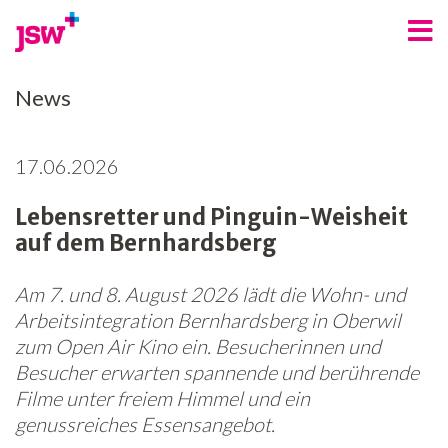
Angebote
News
Bereiche
17.06.2026
Über uns
Lebensretter und Pinguin-Weisheit
Spenden
auf dem Bernhardsberg
Freiwilligenarbeit
Am 7. und 8. August 2026 lädt die Wohn- und
Kontakt
Arbeitsintegration Bernhardsberg in Oberwil
zum Open Air Kino ein. Besucherinnen und
Jobs
Besucher erwarten spannende und berührende
Filme unter freiem Himmel und ein
News
genussreiches Essensangebot.
Newsletter