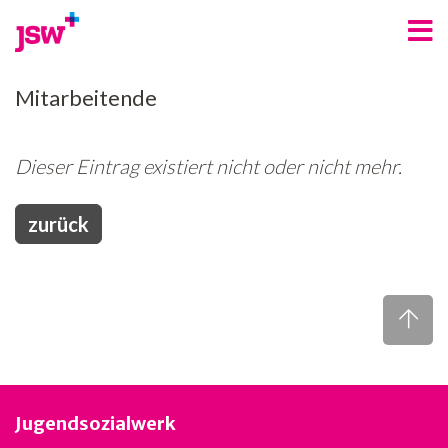
Angebote
Mitarbeitende
Bereiche
Dieser Eintrag existiert nicht oder nicht mehr.
Über uns
Spenden
zurück
Freiwilligenarbeit
Kontakt
Jobs
News
Jugendsozialwerk
Newsletter