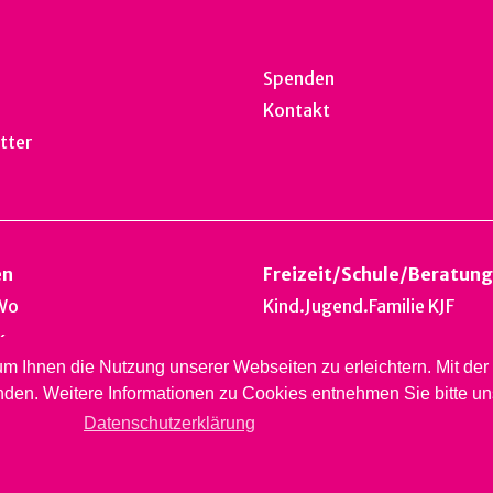
Spenden
Kontakt
tter
en
Freizeit
/
Schule
/
Beratung
Wo
Kind.Jugend.Familie KJF
k
 um Ihnen die Nutzung unserer Webseiten zu erleichtern. Mit d
nest
nden. Weitere Informationen zu Cookies entnehmen Sie bitte u
ardsberg
Datenschutzerklärung
ht © 2026 Jugendsozialwerk Blaues Kreuz BL, Rheinstrasse 20, 4410