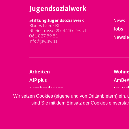
Jugendsozialwerk
Stiftung Jugendsozialwerk
News
Blaues Kreuz BL
Jobs
Rheinstrasse 20, 4410 Liestal
061 827 99 81
Newsle
info@jsw.swiss
Arbeiten
Wohn
AIP plus
AmBe
Bernhardsberg
Im Par
Wir setzen Cookies (eigene und von Drittanbietern) ein,
Take off
Falken
sind Sie mit dem Einsatz der Cookies einversta
Brockenhallen
Bernh
Impressum
Datenschutz
Copyrig