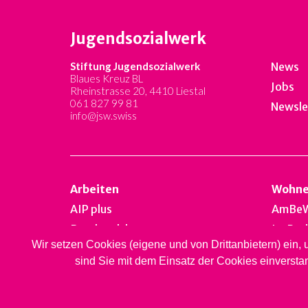
Jugendsozialwerk
Stiftung Jugendsozialwerk
News
Blaues Kreuz BL
Jobs
Rheinstrasse 20, 4410 Liestal
061 827 99 81
Newsle
info@jsw.swiss
Arbeiten
Wohn
AIP plus
AmBe
Bernhardsberg
Im Par
Wir setzen Cookies (eigene und von Drittanbietern) ein,
Take off
Falken
sind Sie mit dem Einsatz der Cookies einversta
Brockenhallen
Bernh