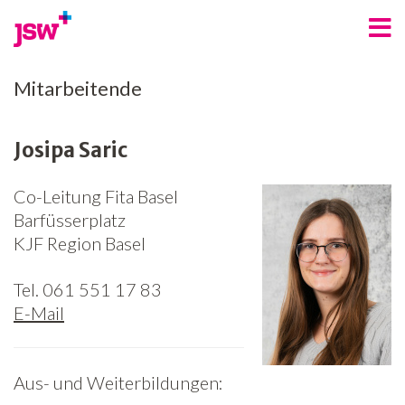
Angebote
Mitarbeitende
Bereiche
Josipa Saric
Über uns
Co-Leitung Fita Basel
Spenden
Barfüsserplatz
Freiwilligenarbeit
KJF Region Basel
Kontakt
Tel. 061 551 17 83
E-Mail
Jobs
News
Aus- und Weiterbildungen:
Newsletter