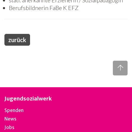
statl. anerkannte Erzieherin / Sozialpädagogin
Berufsbildnerin FaBe K EFZ
zurück
Jugendsozialwerk
Spenden
News
Jobs