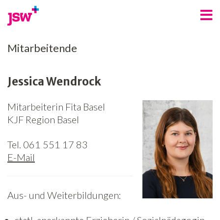
Angebote
Mitarbeitende
Bereiche
Jessica Wendrock
Über uns
Mitarbeiterin Fita Basel
Spenden
KJF Region Basel
Freiwilligenarbeit
Tel. 061 551 17 83
Kontakt
E-Mail
Jobs
Aus- und Weiterbildungen:
News
Newsletter