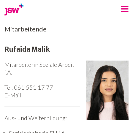
Angebote
Mitarbeitende
Bereiche
Rufaida Malik
Über uns
Mitarbeiterin Soziale Arbeit
Spenden
i.A.
Freiwilligenarbeit
Tel. 061 551 17 77
Kontakt
E-Mail
Jobs
Aus- und Weiterbildung:
News
Newsletter