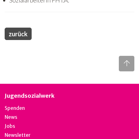
Sozialarbeiterin FH i.A.
zurück
Jugendsozialwerk
Spenden
News
Jobs
Newsletter