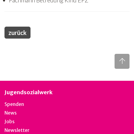
Fachmann Betreuung Kind EFZ
zurück
Jugendsozialwerk
Spenden
News
Jobs
Newsletter