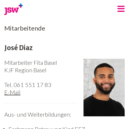
Angebote
Mitarbeitende
Bereiche
José Diaz
Über uns
Mitarbeiter Fita Basel
Spenden
KJF Region Basel
Freiwilligenarbeit
Tel. 061 551 17 83
Kontakt
E-Mail
Jobs
Aus- und Weiterbildungen:
News
Newsletter