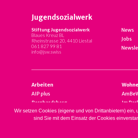
Jugendsozialwerk
Stiftung Jugendsozialwerk
News
Blaues Kreuz BL
Jobs
Rheinstrasse 20, 4410 Liestal
061 827 99 81
Newsle
info@jsw.swiss
Arbeiten
Wohn
AIP plus
AmBe
Bernhardsberg
Im Par
Wir setzen Cookies (eigene und von Drittanbietern) ein,
Take off
Falken
sind Sie mit dem Einsatz der Cookies einversta
Brockenhallen
Bernh