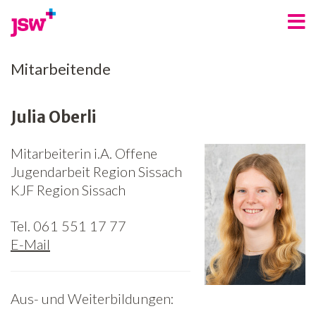
Angebote
Mitarbeitende
Bereiche
Julia Oberli
Über uns
Mitarbeiterin i.A. Offene
Spenden
Jugendarbeit Region Sissach
Freiwilligenarbeit
KJF Region Sissach
Kontakt
Tel. 061 551 17 77
E-Mail
Jobs
News
Aus- und Weiterbildungen:
Newsletter