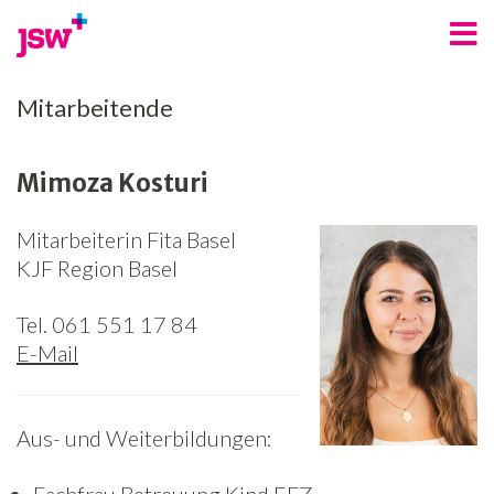
Angebote
Mitarbeitende
Bereiche
Mimoza Kosturi
Über uns
Mitarbeiterin Fita Basel
Spenden
KJF Region Basel
Freiwilligenarbeit
Tel. 061 551 17 84
Kontakt
E-Mail
Jobs
Aus- und Weiterbildungen:
News
Newsletter