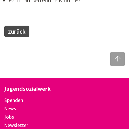
Fachfrau Betreuung Kind EFZ
zurück
Jugendsozialwerk
Spenden
News
Jobs
Newsletter