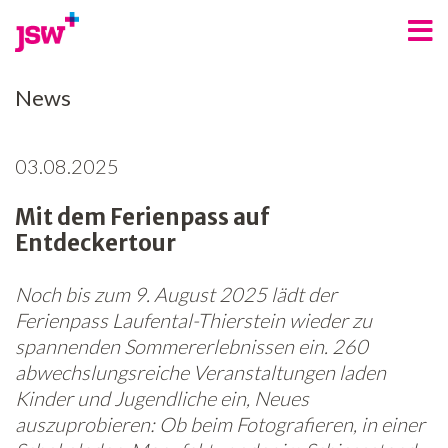
Angebote
News
Bereiche
03.08.2025
Über uns
Mit dem Ferienpass auf
Spenden
Entdeckertour
Freiwilligenarbeit
Noch bis zum 9. August 2025 lädt der
Kontakt
Ferienpass Laufental-Thierstein wieder zu
spannenden Sommererlebnissen ein. 260
Jobs
abwechslungsreiche Veranstaltungen laden
Kinder und Jugendliche ein, Neues
News
auszuprobieren: Ob beim Fotografieren, in einer
Newsletter