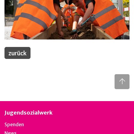
zurück
Jugendsozialwerk
Spenden
News